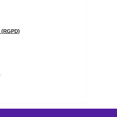
s (RGPD)
.