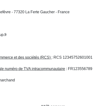
efèvre - 77320 La Ferte Gaucher - France
p.fr
commerce et des sociétés (RCS)
: RCS 12345752601001
scale numéro de TVA intracommunautaire
: FR123556789
marchand